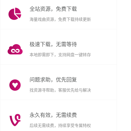
全站资源，免费下载
海量戏曲资源，免费下载持续更新
极速下载，无需等待
本地即需即下，支持网盘一键转存
问题求助，优先回复
找资源寻帮助，客服优先给与解决
永久有效，无需续费
后续无需续费，持续享受专属特权