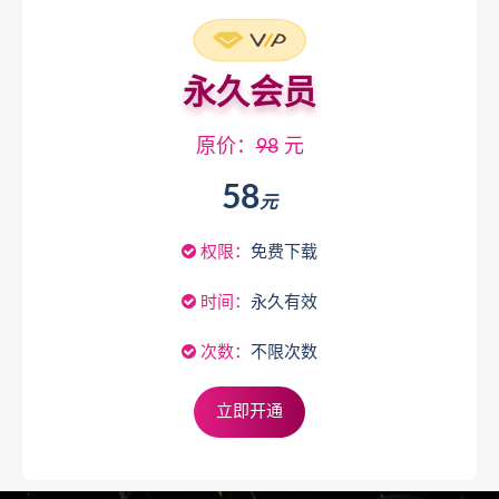
永久会员
原价：
98
元
58
元
权限：
免费下载
时间：
永久有效
次数：
不限次数
立即开通