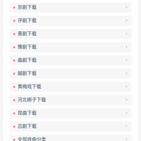
京剧下载
>
评剧下载
>
晋剧下载
>
豫剧下载
>
曲剧下载
>
越剧下载
>
黄梅戏下载
>
河北梆子下载
>
昆曲下载
>
吕剧下载
>
全部戏曲分类
>