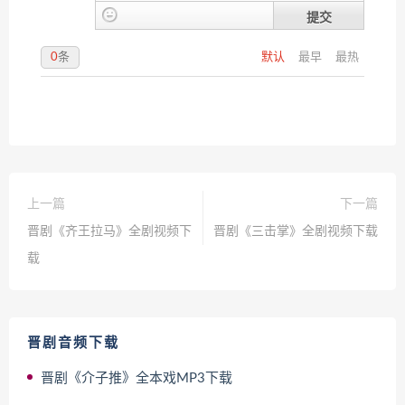
提交
0
条
默认
最早
最热
上一篇
下一篇
晋剧《齐王拉马》全剧视频下
晋剧《三击掌》全剧视频下载
载
晋剧音频下载
晋剧《介子推》全本戏MP3下载