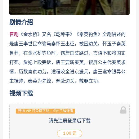
剧情介绍
晋剧
《金水桥》又名《乾坤带》《秦英钓鱼》全剧讲述的
是唐王李世民命驸马秦怀玉出征，被困边关。怀玉子秦英
鲁莽，在金水桥钓鱼时，遇詹国丈路过，言语不和将国丈
打死。詹妃上殿哭诉，唐王要斩秦英。银屏公主代秦英求
情，历数秦家功劳。适程咬金进京搬兵，唐王遂命银异公
主挂帅，秦英为先锋，奔赴边关，戴罪立功。
视频下载
开通 VIP 可免费下载，点此了解详情
请先注册登录后下载
1.00 元