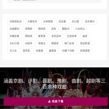
刘统勋私访
大都名伶
大钟锽锽
凤还巢
刘公案
尧天舜日
边城罢剑
将相和
铡西宫
武松
胭脂河
六出祁山
刘墉会督
穆桂英
崔秀英
龙凤呈祥
五堂会审
画皮
大红灯笼
白蛇传
常香玉
铡阁老
杨门女将
贵妃醉酒
汉江女
清风吏
赤桑镇
秦香莲
刘墉下河南
双错遗恨
涵盖京剧、评剧、晋剧、豫剧、曲剧、越剧等三
百余种戏曲
戏曲下载