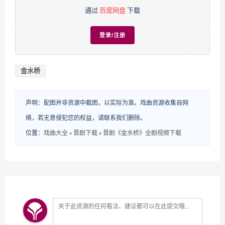
通过
百度网盘
下载
登录/注册
金水桥
声明：配图并非资源中截图，以实际为准。戏曲资源收集自网
络，若无意侵犯您的权益，请联系我们删除。
位置：
戏曲大全
»
晋剧下载
»
晋剧《金水桥》全剧视频下载