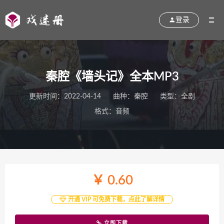
登录
秦腔《墙头记》全本MP3
更新时间：2022-04-14
曲种：
秦腔
类型：全剧
格式：音频
￥ 0.60
开通 VIP 可免费下载，点此了解详情
立即下载