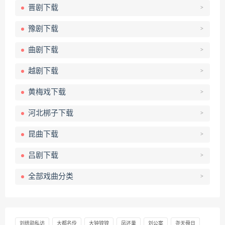
晋剧下载
>
豫剧下载
>
曲剧下载
>
越剧下载
>
黄梅戏下载
>
河北梆子下载
>
昆曲下载
>
吕剧下载
>
全部戏曲分类
>
刘统勋私访
大都名伶
大钟锽锽
凤还巢
刘公案
尧天舜日