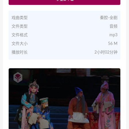
戏曲类型
秦腔-全剧
文件类型
音频
文件格式
mp3
文件大小
56 M
播放时长
2小时02分钟