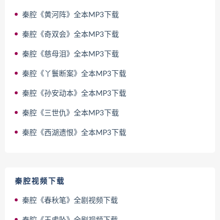
秦腔《黄河阵》全本MP3下载
秦腔《奇双会》全本MP3下载
秦腔《慈母泪》全本MP3下载
秦腔《丫鬟断案》全本MP3下载
秦腔《孙安动本》全本MP3下载
秦腔《三世仇》全本MP3下载
秦腔《西湖遗恨》全本MP3下载
秦腔视频下载
秦腔《春秋笔》全剧视频下载