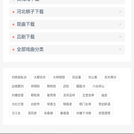
河北梆子下载
>
昆曲下载
>
吕剧下载
>
全部戏曲分类
>
刘统勋私访
大都名伶
大钟锽锽
凤还巢
刘公案
尧天舜日
边城罢剑
将相和
铡西宫
武松
胭脂河
六出祁山
刘墉会督
穆桂英
崔秀英
龙凤呈祥
五堂会审
画皮
大红灯笼
白蛇传
常香玉
铡阁老
杨门女将
贵妃醉酒
汉江女
清风吏
赤桑镇
秦香莲
刘墉下河南
双错遗恨