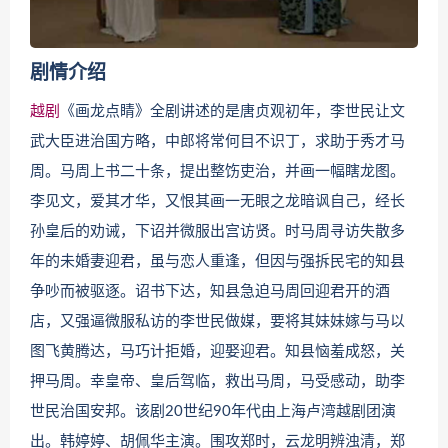
剧情介绍
越剧
《画龙点睛》全剧讲述的是唐贞观初年，李世民让文
武大臣进治国方略，中郎将常何目不识丁，求助于秀才马
周。马周上书二十条，提出整饬吏治，并画一幅瞎龙图。
李见文，爱其才华，又恨其画一无眼之龙暗讽自己，经长
孙皇后的劝诫，下诏并微服出宫访贤。时马周寻访失散多
年的未婚妻迎君，虽与恋人重逢，但因与强拆民宅的知县
争吵而被驱逐。诏书下达，知县急迫马周回迎君开的酒
店，又强逼微服私访的李世民做媒，要将其妹妹嫁与马以
图飞黄腾达，马巧计拒婚，迎娶迎君。知县恼羞成怒，关
押马周。幸皇帝、皇后驾临，救出马周，马受感动，助李
世民治国安邦。该剧20世纪90年代由上海卢湾越剧团演
出。韩婷婷、胡佩华主演。围攻郑时，云龙明辨浊清，郑