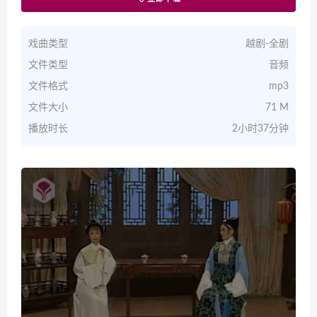
戏曲类型
越剧-全剧
文件类型
音频
文件格式
mp3
文件大小
71 M
播放时长
2小时37分钟