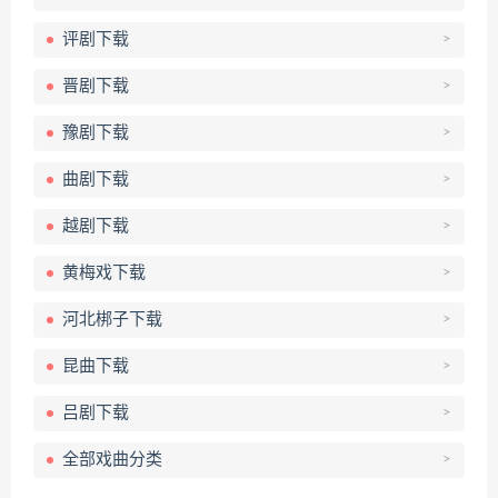
评剧下载
>
晋剧下载
>
豫剧下载
>
曲剧下载
>
越剧下载
>
黄梅戏下载
>
河北梆子下载
>
昆曲下载
>
吕剧下载
>
全部戏曲分类
>