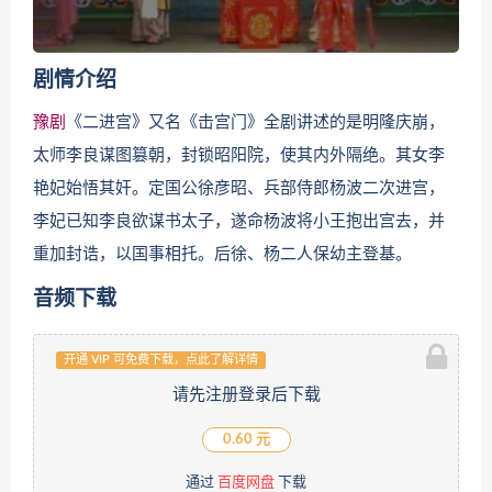
剧情介绍
豫剧
《二进宫》又名《击宫门》全剧讲述的是明隆庆崩，
太师李良谋图篡朝，封锁昭阳院，使其内外隔绝。其女李
艳妃始悟其奸。定国公徐彦昭、兵部侍郎杨波二次进宫，
李妃已知李良欲谋书太子，遂命杨波将小王抱出宫去，并
重加封诰，以国事相托。后徐、杨二人保幼主登基。
音频下载
开通 VIP 可免费下载，点此了解详情
请先注册登录后下载
0.60 元
通过
百度网盘
下载