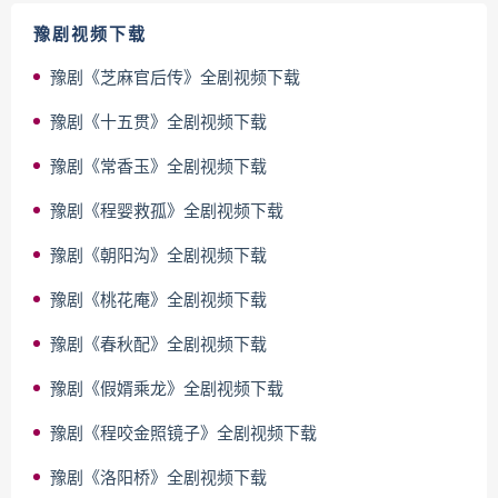
豫剧视频下载
豫剧《芝麻官后传》全剧视频下载
豫剧《十五贯》全剧视频下载
豫剧《常香玉》全剧视频下载
豫剧《程婴救孤》全剧视频下载
豫剧《朝阳沟》全剧视频下载
豫剧《桃花庵》全剧视频下载
豫剧《春秋配》全剧视频下载
豫剧《假婿乘龙》全剧视频下载
豫剧《程咬金照镜子》全剧视频下载
豫剧《洛阳桥》全剧视频下载