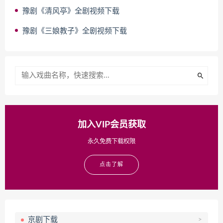
豫剧《清风亭》全剧视频下载
豫剧《三娘教子》全剧视频下载
加入VIP会员获取
永久免费下载权限
点击了解
京剧下载
>