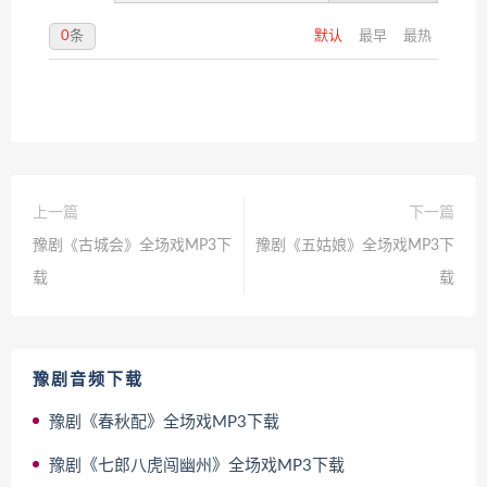
0
条
默认
最早
最热
上一篇
下一篇
豫剧《古城会》全场戏MP3下
豫剧《五姑娘》全场戏MP3下
载
载
豫剧音频下载
豫剧《春秋配》全场戏MP3下载
豫剧《七郎八虎闯幽州》全场戏MP3下载